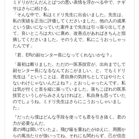
ミドリがだんだんとばつの悪い表情を浮かべる中で、ナギ
サはさらに続ける。
「そんな中で、私はミドリ先生に出会いました。先生は、
私の実績を正当に評価してくださいました。他の人の成果
という扱いになっていた案件まで先生は引っ張り出してき
て、良いところは大いに褒め、改善点があればきちんと指
摘してくださいました。そのうえで、私にこうおっしゃっ
たんです」
『君、ERの副センター長になってくれないかな？』
「最初は断りました。ただの一医系技官が、出向までして
副センター長になるなんておこがましい、と。でもミドリ
先生は『ということは、君自身の気持ちとしてはやりたく
ないわけじゃないんだよね？』とおっしゃったんです。私
は気が付くと首を縦に振っていました。落ちこぼれの医系
技官というしがらみさえなければと、私自身も思っていた
のでしょうね。ミドリ先生はさらにこうおっしゃいまし
た」
『だったら僕はどんな手段を使っても君を引き抜く。君の
力が必要なんだ。
君の噂は聞いていたよ。飛び級を重ねたがゆえに、周囲か
らの風当たりが強いってね。それにも関わらず、己が信念