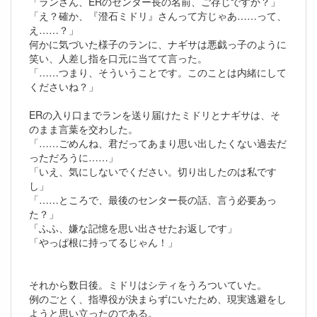
「ランさん、ERのセンター長の名前、ご存じですか？」
「え？確か、『澄石ミドリ』さんって方じゃあ……って、
え……？」
何かに気づいた様子のランに、ナギサは悪戯っ子のように
笑い、人差し指を口元に当てて言った。
「……つまり、そういうことです。このことは内緒にして
くださいね？」
ERの入り口までランを送り届けたミドリとナギサは、そ
のまま言葉を交わした。
「……ごめんね、君だってあまり思い出したくない過去だ
っただろうに……」
「いえ、気にしないでください。切り出したのは私です
し」
「……ところで、最後のセンター長の話、言う必要あっ
た？」
「ふふ、嫌な記憶を思い出させたお返しです」
「やっぱ根に持ってるじゃん！」
それから数日後。ミドリはシティをうろついていた。
例のごとく、指導役が決まらずにいたため、現実逃避をし
ようと思い立ったのである。