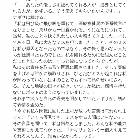
「……あなたの優しさを認めてくれる人が、必要としてく
れる人が、必ずいる。そう伝えてもらいたいんです。」
ナギサは続ける。
「私は飛び級に飛び級を重ねて、医療福祉局の医系技官に
なりました。周りから一目置かれるようになるにつれて、
当然、私のことを快く思わない人も増えてきました。そし
てある日、私は大きなミスを犯しました。ただ、そのミス
は私が原因となったものではなく、その快く思わない人た
ちが仕掛けたものでした。私を陥れるために仕組んだこと
だったと知ったのは、ずっと後になってからでしたが。
私はその責任を取る形で閑職に回されました。そして実績
を上げれば誰かに横取りされ、ひとたびミスが起これば私
が関わっていないはずのことでもすべて私のせいにされ
る。そんな地獄の日々が続き、いつしか私は、感情を持た
ないロボットのようになっていました。」
それまで淡々と自らの過去を明かしていたナギサが、初め
て表情を歪めた。
「今でも私を閑職に回した上司が放った言葉は忘れられま
せん。『いくら優秀でも、ミスをする人間はいらない』。
その言葉を聞いて、私は愕然としました。みんな私の能力
や技術しか見てなかった。『ナギサ』という一個人を見て
くれる人なんて、誰もいなかった、って」