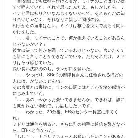
「普段誰にでも敬称を付ける君が、ミイナのことは呼び捨
てで呼んでいた。それで思ったんだよ、もしかしたら、ミ
イナと君は知り合いなんじゃないかって。それもただの知
り合いじゃなく、それなりに親しい関係のね。」
相手からの返事はない。ミドリは核心を突くであろう問い
かけをした。
「……君、ミイナのことで、何か抱えていることがあるん
じゃないかい？」
彼女は決して何かを隠しているわけじゃない。言いたくて
も誰にも言うことができないでいる。ただそれだけ。ミド
リはそう感じていた。
長い長い沈黙ののち、ランが口を開いた。
「……やっぱり、SReDの部隊長さんに任命されるほどの
人には、かないませんね」
その言葉とは裏腹に、ランの口調にはどこか安堵の感情が
にじみ出ていた。
「……あの、今からお会いできませんか。できれば、誰に
も聞かれない場所で、お話ししたいです」
「……わかった。30分後、ERのセンター長室に来てく
れ」
ミドリは通信を切ると、さらに別の相手に通信を繋ぎなが
ら、ERへと向かった。
「もしもし、ナギサ？ちょっとお願いしたいことがあるん