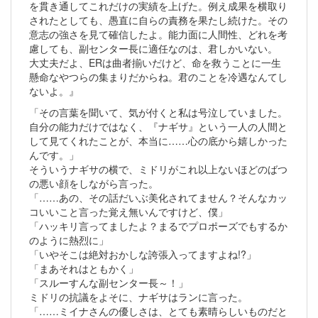
を貫き通してこれだけの実績を上げた。例え成果を横取り
されたとしても、愚直に自らの責務を果たし続けた。その
意志の強さを見て確信したよ。能力面に人間性、どれを考
慮しても、副センター長に適任なのは、君しかいない。
大丈夫だよ、ERは曲者揃いだけど、命を救うことに一生
懸命なやつらの集まりだからね。君のことを冷遇なんてし
ないよ。』
「その言葉を聞いて、気が付くと私は号泣していました。
自分の能力だけではなく、『ナギサ』という一人の人間と
して見てくれたことが、本当に……心の底から嬉しかった
んです。」
そういうナギサの横で、ミドリがこれ以上ないほどのばつ
の悪い顔をしながら言った。
「……あの、その話だいぶ美化されてません？そんなカッ
コいいこと言った覚え無いんですけど、僕」
「ハッキリ言ってましたよ？まるでプロポーズでもするか
のように熱烈に」
「いやそこは絶対おかしな誇張入ってますよね!?」
「まあそれはともかく」
「スルーすんな副センター長～！」
ミドリの抗議をよそに、ナギサはランに言った。
「……ミイナさんの優しさは、とても素晴らしいものだと