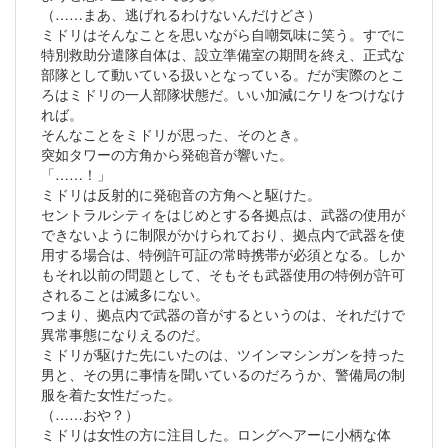
（……まあ、逃げれるわけないんだけどさ）
ミドリはそんなことを思いながら自嘲気味に笑う。すでに
特別救助分遣隊自体は、設立準備室の期間を終え、正式な
部隊として動いている扱いとなっている。だが実際のとこ
ろはミドリの一人部隊状態だ。いい加減にケリをつけなけ
れば。
そんなことをミドリが思った、そのとき。
突如タワーの方角から発砲音が響いた。
「……！」
ミドリは反射的に発砲音の方角へと駆けた。
セントラルシティをはじめとする各拠点は、武器の使用が
できないように制限がかけられており、拠点内で武器を使
用する場合は、特例許可証の常時携帯が必須となる。しか
もそれ以前の問題として、そもそも武器使用の特例が許可
されることは滅多にない。
つまり、拠点内で武器の音がするというのは、それだけで
異常事態になりえるのだ。
ミドリが駆けた先にいたのは、ツインマシンガンを持った
男と、その男に事情を聞いているのだろうか、警備局の制
服を着た女性だった。
（……おや？）
ミドリは女性の方に注目した。ロングヘアーに小柄な体