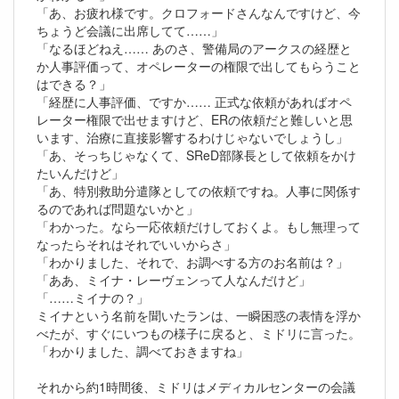
「あ、お疲れ様です。クロフォードさんなんですけど、今
ちょうど会議に出席してて……」
「なるほどねえ…… あのさ、警備局のアークスの経歴と
か人事評価って、オペレーターの権限で出してもらうこと
はできる？」
「経歴に人事評価、ですか…… 正式な依頼があればオペ
レーター権限で出せますけど、ERの依頼だと難しいと思
います、治療に直接影響するわけじゃないでしょうし」
「あ、そっちじゃなくて、SReD部隊長として依頼をかけ
たいんだけど」
「あ、特別救助分遣隊としての依頼ですね。人事に関係す
るのであれば問題ないかと」
「わかった。なら一応依頼だけしておくよ。もし無理って
なったらそれはそれでいいからさ」
「わかりました、それで、お調べする方のお名前は？」
「ああ、ミイナ・レーヴェンって人なんだけど」
「……ミイナの？」
ミイナという名前を聞いたランは、一瞬困惑の表情を浮か
べたが、すぐにいつもの様子に戻ると、ミドリに言った。
「わかりました、調べておきますね」
それから約1時間後、ミドリはメディカルセンターの会議