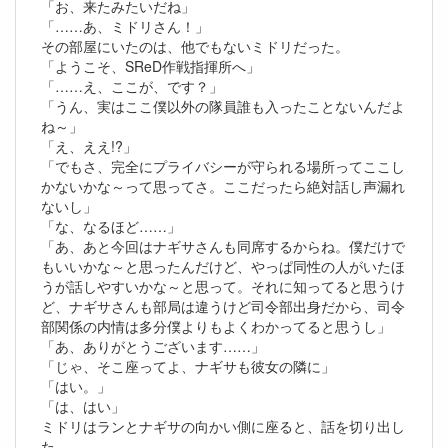
「お、来たみたいだね」
「……あ、ミドリさん！」
その部屋にいたのは、他でもないミドリだった。
「ようこそ、SReD作戦指揮所へ」
「……え、ここが、です？」
「うん、実はここ僕以外の隊員誰も入ったことないんだよ
ね～」
「え、ええ!?」
「でもさ、完全にプライバシーが守られる場所ってここし
かないかな～って思ってさ。ここだったら絶対話し声漏れ
ないし」
「な、なるほど……」
「あ、あと今回はナギサさんも同席するからね。僕だけで
もいいかな～と思ったんだけど、やっぱ同性の人がいたほ
うが話しやすいかな～と思って。それに知ってると思うけ
ど、ナギサさんも部局は違うけど司令部出身だから、司令
部関係の内情は多分僕よりもよくわかってると思うし」
「あ、ありがとうございます……」
「じゃ、そこ座ってよ、ナギサも彼女の隣に」
「はい。」
「は、はい」
ミドリはランとナギサの向かい側に座ると、話を切り出し
た。