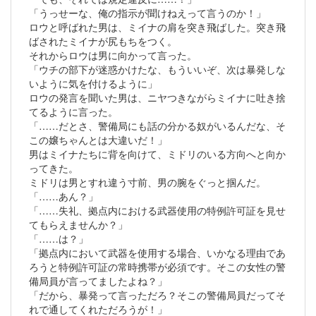
「うっせーな、俺の指示が聞けねえって言うのか！」
ロウと呼ばれた男は、ミイナの肩を突き飛ばした。突き飛
ばされたミイナが尻もちをつく。
それからロウは男に向かって言った。
「ウチの部下が迷惑かけたな、もういいぞ、次は暴発しな
いように気を付けるように」
ロウの発言を聞いた男は、ニヤつきながらミイナに吐き捨
てるように言った。
「……だとさ、警備局にも話の分かる奴がいるんだな、そ
この嬢ちゃんとは大違いだ！」
男はミイナたちに背を向けて、ミドリのいる方向へと向か
ってきた。
ミドリは男とすれ違う寸前、男の腕をぐっと掴んだ。
「……あん？」
「……失礼、拠点内における武器使用の特例許可証を見せ
てもらえませんか？」
「……は？」
「拠点内において武器を使用する場合、いかなる理由であ
ろうと特例許可証の常時携帯が必須です。そこの女性の警
備局員が言ってましたよね？」
「だから、暴発って言っただろ？そこの警備局員だってそ
れで通してくれただろうが！」