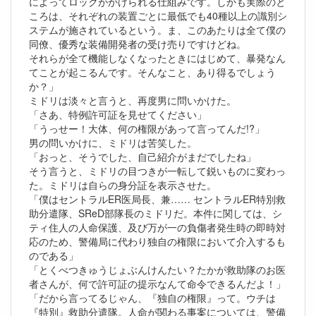
によってロックがかけられる仕組みです。しかも実際のと
ころは、それぞれの装置ごとに最低でも40種以上の識別シ
ステムが施されているという。ま、このあたりは全て僕の
同僚、優秀な装備開発者の受け売りですけどね。
それらが全て機能しなくなったときにはじめて、暴発なん
てことが起こるんです。そんなこと、あり得るでしょう
か？」
ミドリは淡々と言うと、再度男に問いかけた。
「さあ、特例許可証を見せてください」
「うっせー！大体、何の権限があって言ってんだ!?」
男の問いかけに、ミドリは苦笑した。
「おっと、そうでした、自己紹介がまだでしたね」
そう言うと、ミドリの目つきが一転して鋭いものに変わっ
た。ミドリは自らの身分証を表示させた。
「僕はセントラルER医局長、兼…… セントラルER特別救
助分遣隊、SReD部隊長のミドリだ。本件に関しては、シ
ティ住人の人命保護、及び万が一の負傷者発生時の即時対
応のため、警備局に代わり独自の権限において介入するも
のである」
「とくべつきゅうじょぶんけんたい？たかが救助隊のお医
者さんが、何で許可証の提示なんて命令できるんだよ！」
「だから言ってるじゃん、『独自の権限』って。ウチは
『特別』救助分遣隊。人命が関わる事案については、警備