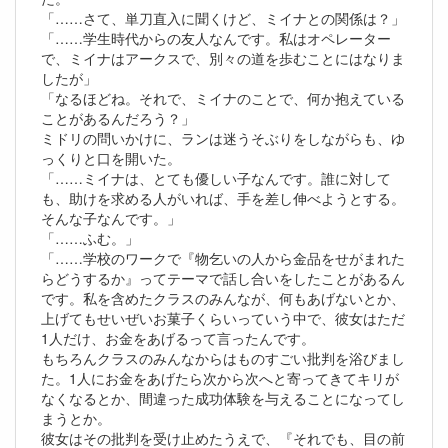
「……さて、単刀直入に聞くけど、ミイナとの関係は？」
「……学生時代からの友人なんです。私はオペレーター
で、ミイナはアークスで、別々の道を歩むことにはなりま
したが」
「なるほどね。それで、ミイナのことで、何か抱えている
ことがあるんだろう？」
ミドリの問いかけに、ランは迷うそぶりをしながらも、ゆ
っくりと口を開いた。
「……ミイナは、とても優しい子なんです。誰に対して
も、助けを求める人がいれば、手を差し伸べようとする。
そんな子なんです。」
「……ふむ。」
「……学校のワークで『物乞いの人から金品をせがまれた
らどうするか』ってテーマで話し合いをしたことがあるん
です。私を含めたクラスのみんなが、何もあげないとか、
上げてもせいぜいお菓子くらいっていう中で、彼女はただ
1人だけ、お金をあげるって言ったんです。
もちろんクラスのみんなからはものすごい批判を浴びまし
た。1人にお金をあげたら次から次へと寄ってきてキリが
なくなるとか、間違った成功体験を与えることになってし
まうとか。
彼女はその批判を受け止めたうえで、『それでも、目の前