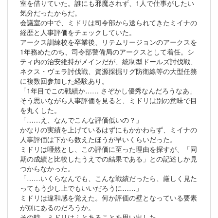
室を借りていた。誰にも邪魔されず、1人で仕事がしたい
気分だったからだ。
会議室の中で、ミドリは司令部から送られてきたミイナの
経歴と人事評価をチェックしていた。
アークス訓練校を卒業後、リテムリージョンのアークスを
1年務めたのち、司令部警備局のアークスとして着任。シ
ティ内の治安維持がメインだが、統制型ドールズ討伐戦、
ネクス・ヴェラ討伐戦、資源採掘リグ防衛線等の大型任務
に複数回参加した経験あり。
「1年目でこの戦績か…… さぞかし優秀なんだろうなあ」
そう思いながら人事評価を見ると、ミドリは別の意味で目
を丸くした。
「……え、なんでこんな評価低いの？」
かなりの実績を上げているはずにもかかわらず、ミイナの
人事評価は下から数えたほうが早いくらいだった。
ミドリは唖然とし、この評価に至った理由を探すが、「同
期の成績と比較したうえでの結果である」との記述しか見
つからなかった。
「……いくらなんでも、こんな戦績だったら、厳しく見た
ってもう少し上でもいいだろうに……」
ミドリは違和感を覚えた。何か評価の壁となっている要素
が別にあるのだろうか。
その時、ミドリはふとあることを思い出した。