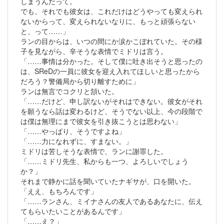
しまうんだって。
でも、それでも彼女は、これだけはどうやっても変えられ
ないからって、変えられないなりに、もっと頑張らない
と、って……」
ランの目からは、いつの間にか涙かこぼれていた。その様
子を見ながら、辛そうな表情でミドリは言う。
「……事情は分かった。そして僕に吐き出そうと思ったの
は、SReDの一員に彼女を迎え入れてほしいと思ったから
だろう？警備局から切り離すために」
ランは無言でコクリと頷いた。
「……だけど、申し訳ないがそれはできない。彼女がそれ
を願うなら話は変わるけど、そうでない以上、今の段階で
は僕は無理にまで彼女を引き抜こうとは思わない」
「……やっぱり、そうですよね」
「……力になれずに、すまない。」
ミドリは苦しそうな表情で、ランに謝罪した。
「……ミドリ先生、私からも一つ、よろしいでしょう
か？」
それまで静かに話を聞いていたナギサが、口を開いた。
「ええ、もちろんです」
「……ランさん、ミイナさんの友人であるあなたに、伝え
てもらいたいことがあるんです」
「……え？」