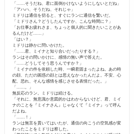
「……そうだね、君に面倒かけないようにしないとだね」
「アハハ、そうだね、それじゃ」
ミドリは通信を切ると、すぐにランに通信を繋いだ。
「ミドリさん？どうしたんですか、こんな時間に？」
「お仕事お疲れさま、ちょっと個人的に聞きたいことがあ
るんだけど……」
「はい？」
ミドリは静かに問いかけた。
「……君、ミイナと知り合いだったりする？」
ランはその問いかけに、感情の無い声で答えた。
「……どうしてそう思うんですか？」
「ミイナの件を依頼した時、一瞬君固まったよね。あの時
の顔、ただの困惑の顔とは思えなかったんだよ。不安、心
配、恐れ、そんな感情を感じさせる表情だった。」
「……。」
無反応のラン。ミドリは続ける。
「それに、無意識か意図的かはわからないけど、君、ミイ
ナのことを『ミイナさん』じゃなくて『ミイナ』って呼ん
だよね。
「……！」
ランは無言を貫いてはいたが、通信の向こうの空気感が変
わったことをミドリは察した。