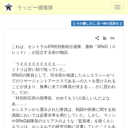
ラッピー捕獲隊
その優しさに_目一杯の花束を
これは、セントラルER特別救助分遣隊、通称「SReD（ス
レッド）」が設立する前の物語。
「うえええええええええ……」
ミドリは苦い顔で唸っていた。
SReDの隊員として、司令部が保護したルシエラン―かつ
てのリサージェントアークスである―の人々を受け入れる
ことが決まり、無事に全ての隊員が決まる……かに思われ
た。だが。
「特別対応班の指導役、せめてもう1人欲しいんだよな
あ……」
ルシエランから選出された隊員は、戦闘や医療に関する知
識面においては必要水準を満たしていた。しかし、マノン
やSReD副隊長のエリアスのような「監視者」を除くルシ
エランは、ルシエルでの研究活動に従事していたこともあ