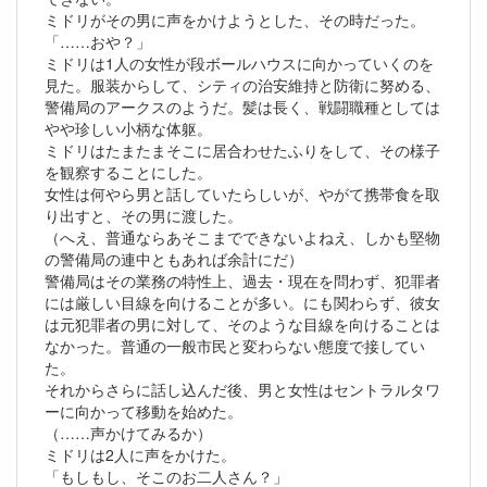
ミドリがその男に声をかけようとした、その時だった。
「……おや？」
ミドリは1人の女性が段ボールハウスに向かっていくのを
見た。服装からして、シティの治安維持と防衛に努める、
警備局のアークスのようだ。髪は長く、戦闘職種としては
やや珍しい小柄な体躯。
ミドリはたまたまそこに居合わせたふりをして、その様子
を観察することにした。
女性は何やら男と話していたらしいが、やがて携帯食を取
り出すと、その男に渡した。
（へえ、普通ならあそこまでできないよねえ、しかも堅物
の警備局の連中ともあれば余計にだ）
警備局はその業務の特性上、過去・現在を問わず、犯罪者
には厳しい目線を向けることが多い。にも関わらず、彼女
は元犯罪者の男に対して、そのような目線を向けることは
なかった。普通の一般市民と変わらない態度で接してい
た。
それからさらに話し込んだ後、男と女性はセントラルタワ
ーに向かって移動を始めた。
（……声かけてみるか）
ミドリは2人に声をかけた。
「もしもし、そこのお二人さん？」