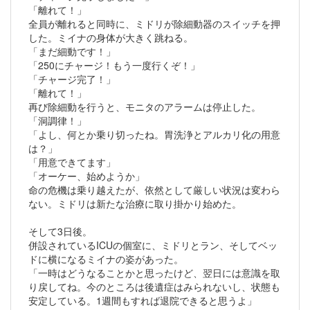
「離れて！」
全員が離れると同時に、ミドリが除細動器のスイッチを押
した。ミイナの身体が大きく跳ねる。
「まだ細動です！」
「250にチャージ！もう一度行くぞ！」
「チャージ完了！」
「離れて！」
再び除細動を行うと、モニタのアラームは停止した。
「洞調律！」
「よし、何とか乗り切ったね。胃洗浄とアルカリ化の用意
は？」
「用意できてます」
「オーケー、始めようか」
命の危機は乗り越えたが、依然として厳しい状況は変わら
ない。ミドリは新たな治療に取り掛かり始めた。
そして3日後。
併設されているICUの個室に、ミドリとラン、そしてベッ
ドに横になるミイナの姿があった。
「一時はどうなることかと思ったけど、翌日には意識を取
り戻してね。今のところは後遺症はみられないし、状態も
安定している。1週間もすれば退院できると思うよ」