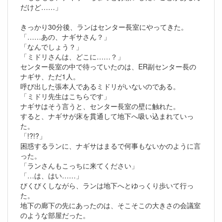
だけど……」
きっかり30分後、ランはセンター長室にやってきた。
「……あの、ナギサさん？」
「なんでしょう？」
「ミドリさんは、どこに……？」
センター長室の中で待っていたのは、ER副センター長の
ナギサ、ただ1人。
呼び出した張本人であるミドリがいないのである。
「ミドリ先生はこちらです」
ナギサはそう言うと、センター長室の壁に触れた。
すると、ナギサが床を貫通して地下へ吸い込まれていっ
た。
「!?!?」
困惑するランに、ナギサはまるで何事もないかのように言
った。
「ランさんもこっちに来てください」
「…は、はい……」
びくびくしながら、ランは地下へとゆっくり歩いて行っ
た。
地下の廊下の先にあったのは、そこそこの大きさの会議室
のような部屋だった。