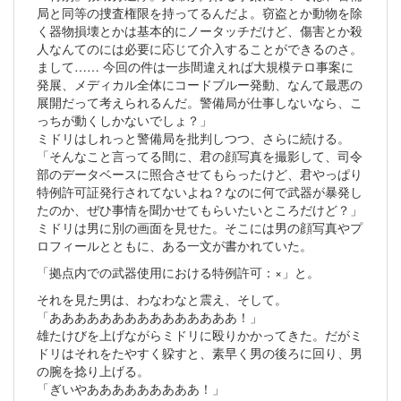
局と同等の捜査権限を持ってるんだよ。窃盗とか動物を除
く器物損壊とかは基本的にノータッチだけど、傷害とか殺
人なんてのには必要に応じて介入することができるのさ。
まして…… 今回の件は一歩間違えれば大規模テロ事案に
発展、メディカル全体にコードブルー発動、なんて最悪の
展開だって考えられるんだ。警備局が仕事しないなら、こ
っちが動くしかないでしょ？」
ミドリはしれっと警備局を批判しつつ、さらに続ける。
「そんなこと言ってる間に、君の顔写真を撮影して、司令
部のデータベースに照合させてもらったけど、君やっぱり
特例許可証発行されてないよね？なのに何で武器が暴発し
たのか、ぜひ事情を聞かせてもらいたいところだけど？」
ミドリは男に別の画面を見せた。そこには男の顔写真やプ
ロフィールとともに、ある一文が書かれていた。
「拠点内での武器使用における特例許可：×」と。
それを見た男は、わなわなと震え、そして。
「あああああああああああああああ！」
雄たけびを上げながらミドリに殴りかかってきた。だがミ
ドリはそれをたやすく躱すと、素早く男の後ろに回り、男
の腕を捻り上げる。
「ぎいやあああああああああ！」