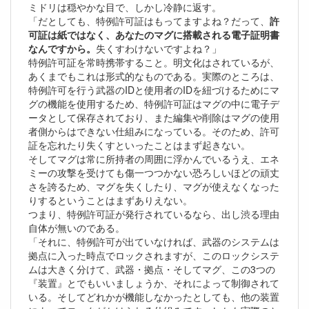
ミドリは穏やかな目で、しかし冷静に返す。
「だとしても、特例許可証はもってますよね？だって、
許
可証は紙ではなく、あなたのマグに搭載される電子証明書
なんですから。
失くすわけないですよね？」
特例許可証を常時携帯すること。明文化はされているが、
あくまでもこれは形式的なものである。実際のところは、
特例許可を行う武器のIDと使用者のIDを紐づけるためにマ
グの機能を使用するため、特例許可証はマグの中に電子デ
ータとして保存されており、また編集や削除はマグの使用
者側からはできない仕組みになっている。そのため、許可
証を忘れたり失くすといったことはまず起きない。
そしてマグは常に所持者の周囲に浮かんでいるうえ、エネ
ミーの攻撃を受けても傷一つつかない恐ろしいほどの頑丈
さを誇るため、マグを失くしたり、マグが使えなくなった
りするということはまずありえない。
つまり、特例許可証が発行されているなら、出し渋る理由
自体が無いのである。
「それに、特例許可が出ていなければ、武器のシステムは
拠点に入った時点でロックされますが、このロックシステ
ムは大きく分けて、武器・拠点・そしてマグ、この3つの
『装置』とでもいいましょうか、それによって制御されて
いる。そしてどれかが機能しなかったとしても、他の装置