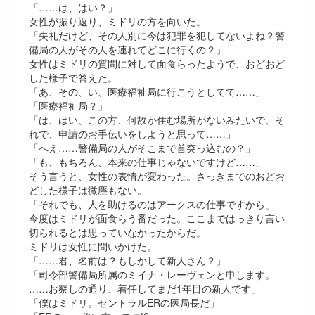
「……は、はい？」
女性が振り返り、ミドリの方を向いた。
「失礼だけど、その人別に今は犯罪を犯してないよね？警
備局の人がその人を連れてどこに行くの？」
女性はミドリの質問に対して面食らったようで、おどおど
した様子で答えた。
「あ、その、い、医療福祉局に行こうとしてて……」
「医療福祉局？」
「は、はい、この方、何故か住む場所がないみたいで、そ
れで、申請のお手伝いをしようと思って……」
「へえ……警備局の人がそこまで首突っ込むの？」
「も、もちろん、本来の仕事じゃないですけど……」
そう言うと、女性の表情が変わった。さっきまでのおどお
どした様子は微塵もない。
「それでも、人を助けるのはアークスの仕事ですから」
今度はミドリが面食らう番だった。ここまではっきり言い
切られるとは思っていなかったからだ。
ミドリは女性に問いかけた。
「……君、名前は？もしかして新人さん？」
「司令部警備局所属のミイナ・レーヴェンと申します。
……お察しの通り、着任してまだ1年目の新人です」
「僕はミドリ。セントラルERの医局長だ」