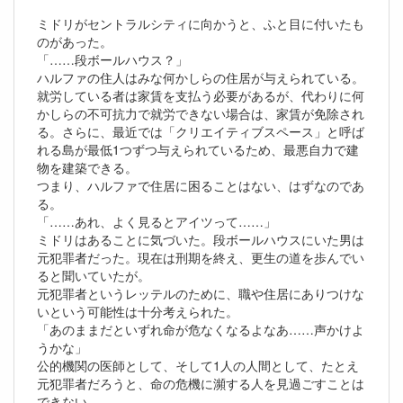
ミドリがセントラルシティに向かうと、ふと目に付いたも
のがあった。
「……段ボールハウス？」
ハルファの住人はみな何かしらの住居が与えられている。
就労している者は家賃を支払う必要があるが、代わりに何
かしらの不可抗力で就労できない場合は、家賃が免除され
る。さらに、最近では「クリエイティブスペース」と呼ば
れる島が最低1つずつ与えられているため、最悪自力で建
物を建築できる。
つまり、ハルファで住居に困ることはない、はずなのであ
る。
「……あれ、よく見るとアイツって……」
ミドリはあることに気づいた。段ボールハウスにいた男は
元犯罪者だった。現在は刑期を終え、更生の道を歩んでい
ると聞いていたが。
元犯罪者というレッテルのために、職や住居にありつけな
いという可能性は十分考えられた。
「あのままだといずれ命が危なくなるよなあ……声かけよ
うかな」
公的機関の医師として、そして1人の人間として、たとえ
元犯罪者だろうと、命の危機に瀕する人を見過ごすことは
できない。