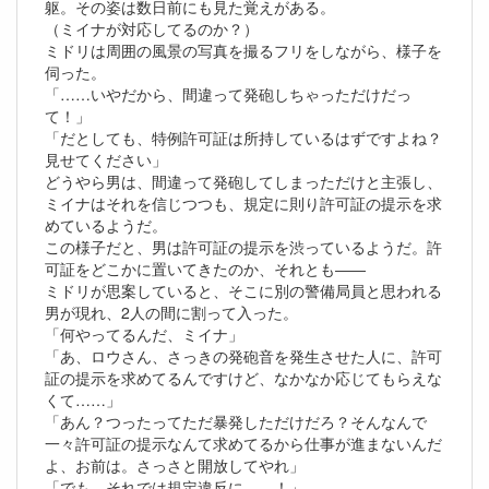
躯。その姿は数日前にも見た覚えがある。
（ミイナが対応してるのか？）
ミドリは周囲の風景の写真を撮るフリをしながら、様子を
伺った。
「……いやだから、間違って発砲しちゃっただけだっ
て！」
「だとしても、特例許可証は所持しているはずですよね？
見せてください」
どうやら男は、間違って発砲してしまっただけと主張し、
ミイナはそれを信じつつも、規定に則り許可証の提示を求
めているようだ。
この様子だと、男は許可証の提示を渋っているようだ。許
可証をどこかに置いてきたのか、それとも――
ミドリが思案していると、そこに別の警備局員と思われる
男が現れ、2人の間に割って入った。
「何やってるんだ、ミイナ」
「あ、ロウさん、さっきの発砲音を発生させた人に、許可
証の提示を求めてるんですけど、なかなか応じてもらえな
くて……」
「あん？つったってただ暴発しただけだろ？そんなんで
一々許可証の提示なんて求めてるから仕事が進まないんだ
よ、お前は。さっさと開放してやれ」
「でも、それでは規定違反に……！」