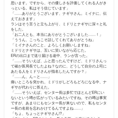
思います。ですから、その優しさを評価してくれる人がき
っといる。私はそう信じています」
「……ありがとうございます、ナギサさん。ミイナに、伝
えておきます」
ランはそう言うと立ち上がり、ミドリとナギサに深々と礼
をした。
「お二人とも、本当にありがとうございました……！」
「ううん、こっちこそ話してくれてありがとうね」
「ミイナさんのこと、よろしくお願いしますね」
ミドリとナギサは、互いに笑いながら応じた。
ERの出口まで送り届ける途中、ランが言った。
「……そういえば、ふと思ったんですけど、ミドリさんっ
て確か医局長でしたよね？なのに、どうして自分の上司に
あたる人をミドリさんが指名したんですか？」
「……ん、ん～と……」
痛いところを突かれ、ミドリがしどろもどろになる中、ナ
ギサが代わりに答えた。
「……そういえば、センター長は多忙でほとんどERにい
ないという噂が広がっているみたいですね。その噂は事実
ですが、あまりにもセンター長が来ないので、私もセンタ
ー長の名前を忘れかけてるんですよね……」
「ちょ、ちょっとナギサさん!?」