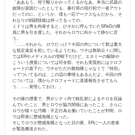
「ああもう、何で殴りかかってくるかなあ、本当に武器の
故障が原因だったとしても、暴行罪の現行犯で一発アウト
だってのに。というか、僕も一応アークスなんだから、そ
れなりの戦闘技能は持ってるっての」
ミドリは男を拘束すると、ひそかに呼んでいたSReDの隊
員に男を引き渡した。それからロウに向かって静かに言
う。
「……それから、ロウだっけ？今回の件について君は重大
な規定違反を犯しているようだね。ウチは救助云々に関し
てはERやメディカルの管轄下だけど、エネミーの駆除や
こういう捜査については司令部、それも実質的にはクロフ
ォードの直下だ。ウチがただの救助隊じゃなくて『特別』
ってついてるのは、この辺の事情もあるんだよ。今回の件
については、僕からクロフォードに直接報告させてもら
う。……覚悟しておけ。」
その後の捜査で、男がシティ内で銃乱射によるテロを目論
んでいたこと、男とロウが協力関係にあったこと、さらに
ロウが様々な汚職・不正行為を働いていたことが判明。ロ
ウは即座に懲戒免職となった。
そしてロウが懲戒免職となった日の夜、ERに一人の患者
が緊急搬送された。