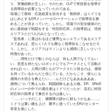
り、実働経験が乏しい。そのため、OJTで実技面を指導す
る指導役が必要となっていたのである。
現場にて救助・応急処置を担当する「救助班」はミドリを
はじめとするERメンバーがローテーションで指導役を務
めることが決まっていた。しかし、現場での安全確保のた
めに最前線で戦闘をする「特別対応班」の指導役は、現状
エリアスただ1人のみとなっていた。
「監視者」に選ばれるほど優秀なルシエランであるエリア
スであれば、恐らく1人でも難なく指導役をこなせるだろ
う。しかし、エリアスはマノンよりも感情に乏しいという
特徴があった。
「……理性だけで動くのならば、何も人間でなくてもい
い。意思を持たないロボットにでもアークスとして活動さ
せればいい。人間の僕たちがアークスたり得るのは、感情
を持っているからだと信じている。だからこそ、彼らにも
感情の大切さを教えたい……んだけどなああああああ」
感情について教えられ、戦闘経験もある人物。ER、SReD
のメンバーの中での適任者はミドリだったが、流石に特別
対応班の指導まで兼任するのは厳しい。
「……いっそのこと、捕獲隊の誰かに頼もうかなあ……」
ミドリは重い腰を上げ、勝手に使っていたERのセンター
長室を後にした。