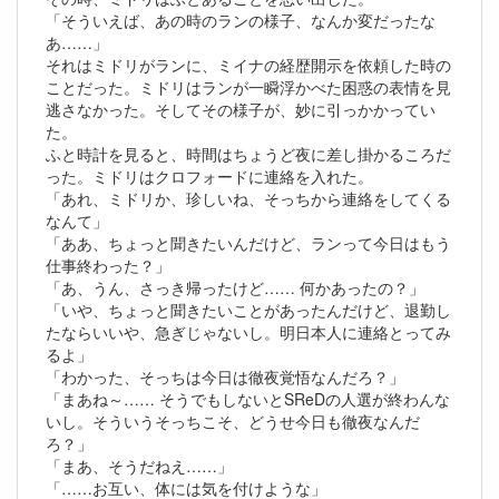
「そういえば、あの時のランの様子、なんか変だったな
あ……」
それはミドリがランに、ミイナの経歴開示を依頼した時の
ことだった。ミドリはランが一瞬浮かべた困惑の表情を見
逃さなかった。そしてその様子が、妙に引っかかってい
た。
ふと時計を見ると、時間はちょうど夜に差し掛かるころだ
った。ミドリはクロフォードに連絡を入れた。
「あれ、ミドリか、珍しいね、そっちから連絡をしてくる
なんて」
「ああ、ちょっと聞きたいんだけど、ランって今日はもう
仕事終わった？」
「あ、うん、さっき帰ったけど…… 何かあったの？」
「いや、ちょっと聞きたいことがあったんだけど、退勤し
たならいいや、急ぎじゃないし。明日本人に連絡とってみ
るよ」
「わかった、そっちは今日は徹夜覚悟なんだろ？」
「まあね～…… そうでもしないとSReDの人選が終わんな
いし。そういうそっちこそ、どうせ今日も徹夜なんだ
ろ？」
「まあ、そうだねえ……」
「……お互い、体には気を付けような」