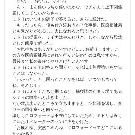
「ERの……偉い方、です!?」
「ん～、まあ偉いっちゃ偉いのかな、ウチあんま上下関係
厳しくしてないからさ～」
ミドリはいつもの調子で答えると、さらに続けた。
「もしだったら、僕も付き添おうか？仕事柄、医療福祉局
とも繋がりがあるし、力になれると思うけど」
ミドリの提案を、ミイナはやんわりと、しかしながら毅然
とした態度で断った。
「お気持ちはありがたいですけど…… お断りします。こ
の方を医療福祉局に連れて行くと決めたのは私ですから、
最後まで私の責任でやりとげたいんです」
ミドリはミイナの答えを聞くと、それ以上無理強いをする
ことはしなかった。
「わかった。もし困ったことがあれば、いつでも言って
ね、それじゃ」
ミドリはミイナたちと別れると、捕獲隊のたまり場である
シティの噴水へと歩き出した。
だが数歩歩いたところで立ち止まると、突如踵を返し、タ
ワーの司令室へと向かった。
珍しくクロフォードは不在にしていたため、ミドリは近く
にいたオペレーターのランに声をかけた。
「お疲れ様、突然ごめんね。クロフォードってどこにいる
かわかる？」