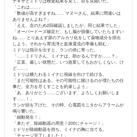
ナギサとミドリは検査結果を見て、目を見開いた。
「これは……」
「数値が高すぎますね…… マヌーさん、結果に間違いは
ありませんよね？」
「ええ、念のため2回確認しましたが、同じ結果でした」
「オーバードーズ確定だ、もし脳が損傷していたらまずい
ね…… とりあえず尿のアルカリ化をして薬物成分を排出
しよう。それから胃洗浄と血液還流の準備も頼む」
ミドリは指示を出すと、ランの傍に寄った。
「……ミドリさん、ミイナは、助かるんですか……？」
「正直、厳しい状態だ。いつ急変してもおかしくない。け
ど……」
ミドリは横たわるミイナに視線を向けて続ける。
「まだ可能性はある。その可能性に賭けるのが僕たちの仕
事だ。全力を尽くすことを約束しよう」
「あ、ありがとう……ございます、よろしくお願いしま
す……！」
ランが頭を下げた、その時。心電図モニタからアラームが
鳴り響いた。
「細動発生！」
「来たぞ、除細動器の用意！200にチャージ！」
ミドリが除細動器を持ち、ミイナの胸に当てる。
「チャージ完了しました！」