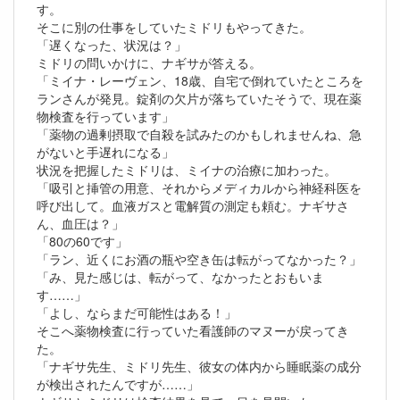
す。
そこに別の仕事をしていたミドリもやってきた。
「遅くなった、状況は？」
ミドリの問いかけに、ナギサが答える。
「ミイナ・レーヴェン、18歳、自宅で倒れていたところを
ランさんが発見。錠剤の欠片が落ちていたそうで、現在薬
物検査を行っています」
「薬物の過剰摂取で自殺を試みたのかもしれませんね、急
がないと手遅れになる」
状況を把握したミドリは、ミイナの治療に加わった。
「吸引と挿管の用意、それからメディカルから神経科医を
呼び出して。血液ガスと電解質の測定も頼む。ナギサさ
ん、血圧は？」
「80の60です」
「ラン、近くにお酒の瓶や空き缶は転がってなかった？」
「み、見た感じは、転がって、なかったとおもいま
す……」
「よし、ならまだ可能性はある！」
そこへ薬物検査に行っていた看護師のマヌーが戻ってき
た。
「ナギサ先生、ミドリ先生、彼女の体内から睡眠薬の成分
が検出されたんですが……」