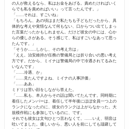
の人が救えるなら、私はお金をあげる。責めたければいく
らでも私を責めればいい』って言ったんです。」
「……それは、すごいね」
「もちろん、あの頃はまだ私たちも子どもだったから、具
体的な考えや覚悟なんて何もない、口からつい出てしまっ
た言葉だったかもしれません。だけど彼女の中には、心か
らの優しさがある。そう感じて、私はすごいなあって思っ
たんです。」
「そうか……しかし、その考え方は」
「ええ。治安維持が任務の警備局とは折り合いの悪い考え
方です。だから、ミイナは警備局の中で冷遇されてるみた
いなんです」
「……冷遇、か」
「……見たんですよね、ミイナの人事評価」
「……ああ」
ミドリは苦い顔をしながら答えた。
「……私も、本人からその話は聞いてたんです。同時期に
着任したメンバーは、着任して半年後にほぼ全員一つ上の
ランクになったのに、彼女のランクは上がらなかった。大
規模作戦にも参加しているのに、です。
それでも彼女は文句ひとつ言わなくて。……いえ、弱音は
吐いてました。優しいから、悪い人を前にしても躊躇して